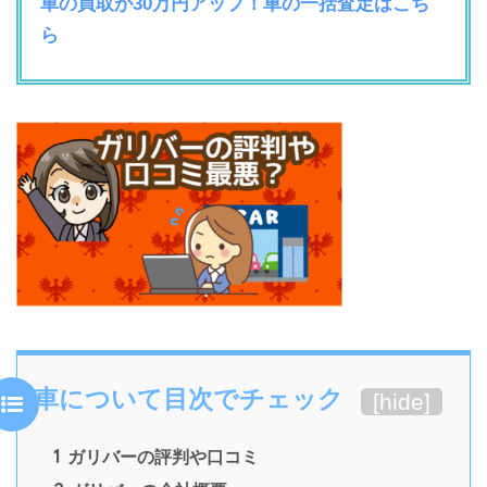
車の買取が30万円アップ！車の一括査定はこち
ら
車について目次でチェック
[
hide
]
1
ガリバーの評判や口コミ