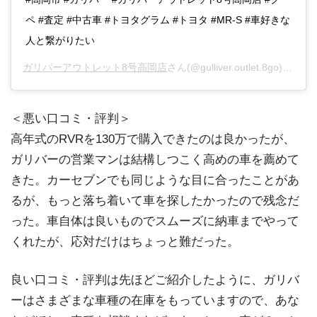
ペ #査定 #中古車 #トヨタグラム #トヨタ #MR-S #車好きな
人と繋がりたい
ガリバーアウトレット8号高岡店
さん(@gulliver.outlet.8go)がシェアした投稿 –
＜悪い口コミ・評判＞
高年式のRVRを130万で購入できたのは良かったが、
ガリバーの営業マンは結構しつこく高めの車を薦めて
きた。カーセブンでも同じような目に合ったことがあ
るが、もっと落ち着いて車を探したかったので残念だ
った。車自体は良いものでスムーズに納車までやって
くれたが、応対だけはちょっと難だった。
良い口コミ・評判は先ほどご紹介したように、ガリバ
ーはさまざまな車種の在庫をもっていますので、あな