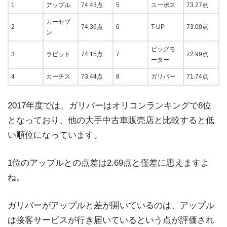
1
アップル
74.43点
5
ユーポス
73.27点
カーセブ
2
74.36点
6
T-UP
73.00点
ン
ビッグモ
3
ラビット
74.15点
7
72.99点
ーター
4
カーチス
73.44点
8
ガリバー
71.74点
2017年度では、ガリバーはオリコンランキングで8位
となっており、他の大手中古車販売店と比較すると低
い順位になっています。
1位のアップルとの点差は2.69点と僅差に思えますよ
ね。
ガリバーがアップルと差が開いているのは、アップル
は接客サービスが行き届いているという点が評価され