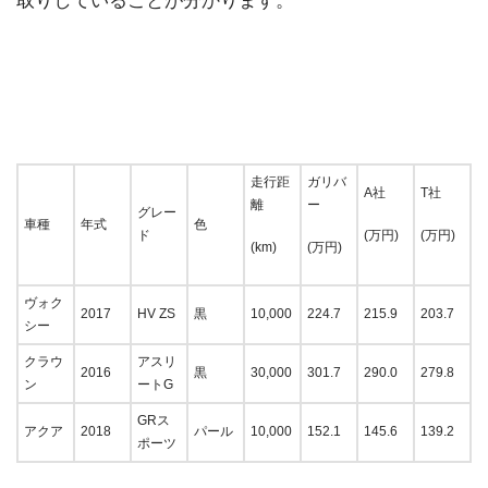
取りしていることが分かります。
走行距
ガリバ
A社
T社
離
ー
グレー
車種
年式
色
ド
(万円)
(万円)
(km)
(万円)
ヴォク
2017
HV ZS
黒
10,000
224.7
215.9
203.7
シー
クラウ
アスリ
2016
黒
30,000
301.7
290.0
279.8
ン
ートG
GRス
アクア
2018
パール
10,000
152.1
145.6
139.2
ポーツ