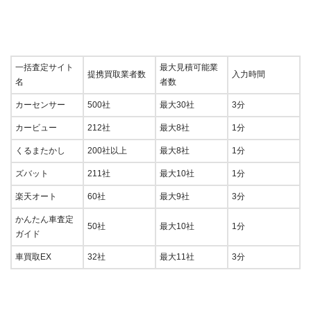
一括査定サイト
最大見積可能業
提携買取業者数
入力時間
名
者数
カーセンサー
500社
最大30社
3分
カービュー
212社
最大8社
1分
くるまたかし
200社以上
最大8社
1分
ズバット
211社
最大10社
1分
楽天オート
60社
最大9社
3分
かんたん車査定
50社
最大10社
1分
ガイド
車買取EX
32社
最大11社
3分