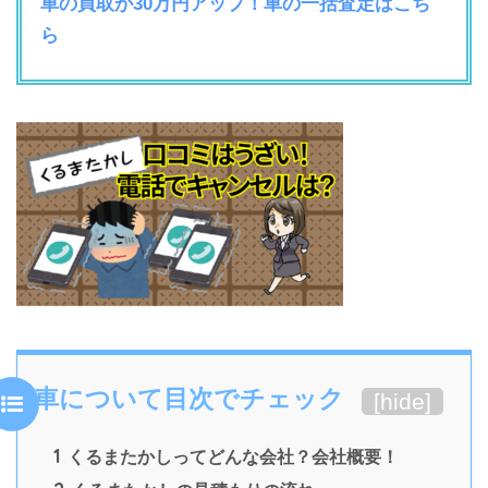
車の買取が30万円アップ！車の一括査定はこち
ら
車について目次でチェック
[
hide
]
1
くるまたかしってどんな会社？会社概要！