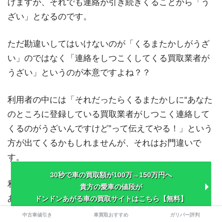
けますが、それでも連絡が引き続きくることから「う
ざい」となるのです。
ただ勘違いしてはいけないのが「くるまたかしがうざ
い」のではなく「連絡をしつこくしてくる買取業者が
うざい」というのが本意ですよね？？
利用者の中には「それだったらくるまたかしに“あなた
のところに登録している買取業者がしつこく連絡して
くるのがうざいんですけど”って伝えてやる！」という
方が出てくるかもしれませんが、それはお門違いで
す。
30秒で車の買取額が100万→150万円へ
利用者は、一括査定サイトを利用するということは、
貴方の愛車の値段が
あなたの車を真剣に買取りたい業者が連絡をしてきま
ドンドンあがる車の買取サイトはこちら【無料】
すし、複数の業者が買取りに手をあげるので、たくさ
中古車値引き
車買取おすすめ
ガリバー評判