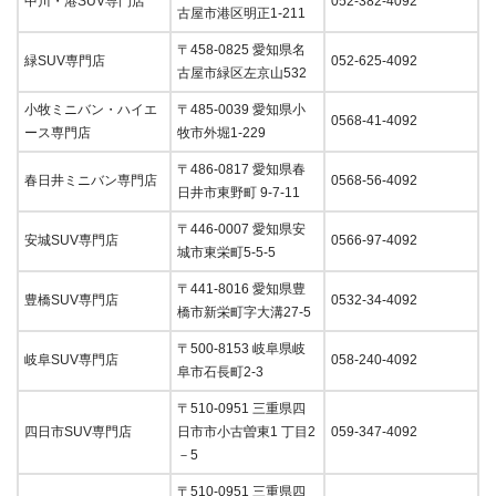
中川・港SUV専門店
052-382-4092
古屋市港区明正1-211
〒458-0825 愛知県名
緑SUV専門店
052-625-4092
古屋市緑区左京山532
小牧ミニバン・ハイエ
〒485-0039 愛知県小
0568-41-4092
ース専門店
牧市外堀1-229
〒486-0817 愛知県春
春日井ミニバン専門店
0568-56-4092
日井市東野町 9-7-11
〒446-0007 愛知県安
安城SUV専門店
0566-97-4092
城市東栄町5-5-5
〒441-8016 愛知県豊
豊橋SUV専門店
0532-34-4092
橋市新栄町字大溝27-5
〒500-8153 岐阜県岐
岐阜SUV専門店
058-240-4092
阜市石長町2-3
〒510-0951 三重県四
四日市SUV専門店
日市市小古曽東1 丁目2
059-347-4092
－5
〒510-0951 三重県四