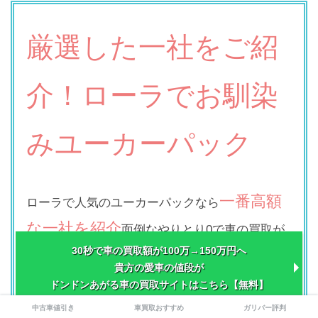
厳選した一社をご紹
介！ローラでお馴染
みユーカーパック
一番高額
ローラで人気のユーカーパックなら
な一社を紹介
面倒なやりとり0で車の買取が
30秒で車の買取額が100万→150万円へ
出来ます
貴方の愛車の値段が
ドンドンあがる車の買取サイトはこちら【無料】
中古車値引き
車買取おすすめ
ガリバー評判