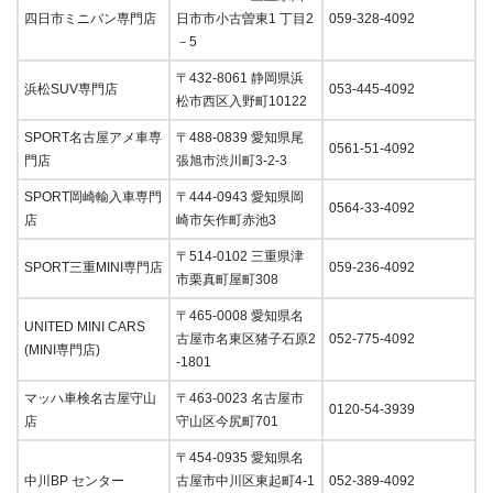
四日市ミニバン専門店
日市市小古曽東1 丁目2
059-328-4092
－5
〒432-8061 静岡県浜
浜松SUV専門店
053-445-4092
松市西区入野町10122
SPORT名古屋アメ車専
〒488-0839 愛知県尾
0561-51-4092
門店
張旭市渋川町3-2-3
SPORT岡崎輸入車専門
〒444-0943 愛知県岡
0564-33-4092
店
崎市矢作町赤池3
〒514-0102 三重県津
SPORT三重MINI専門店
059-236-4092
市栗真町屋町308
〒465-0008 愛知県名
UNITED MINI CARS
古屋市名東区猪子石原2
052-775-4092
(MINI専門店)
-1801
マッハ車検名古屋守山
〒463-0023 名古屋市
0120-54-3939
店
守山区今尻町701
〒454-0935 愛知県名
中川BP センター
古屋市中川区東起町4-1
052-389-4092