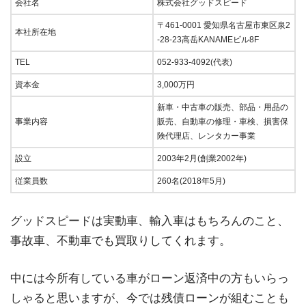
会社名
株式会社グッドスピード
〒461-0001 愛知県名古屋市東区泉2
本社所在地
-28-23高岳KANAMEビル8F
TEL
052-933-4092(代表)
資本金
3,000万円
新車・中古車の販売、部品・用品の
事業内容
販売、自動車の修理・車検、損害保
険代理店、レンタカー事業
設立
2003年2月(創業2002年)
従業員数
260名(2018年5月)
グッドスピードは実動車、輸入車はもちろんのこと、
事故車、不動車でも買取りしてくれます。
中には今所有している車がローン返済中の方もいらっ
しゃると思いますが、今では残債ローンが組むことも