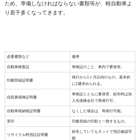
ため、準備しなければならない書類等が、軽自動車よ
り若干多くなってきます。
必要書類など
備考
自動車検査証
車検証のこと、車内で要保管。
発行から1ヶ月以内のもの、基本的
印鑑登録証明書
に2通求められる。
車検証とともに要保管、紛失時は加
自賠責保険証明書
入先保険会社で再発行可。
自動車税納税証明書
なくした場合は、再発行可能。
実印
印鑑登録の印影と一致するもの。
紛失していてもネットで預託確認可
リサイクル料預託証明書
能