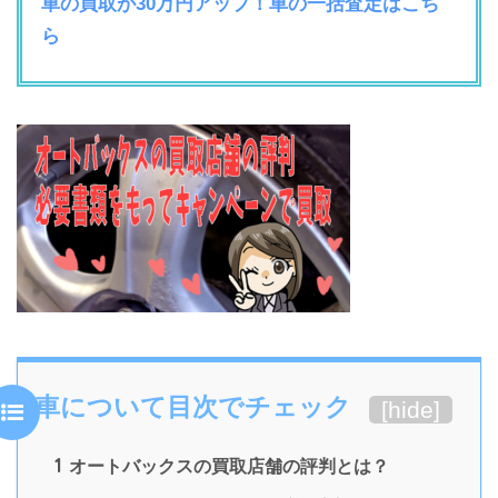
車の買取が30万円アップ！車の一括査定はこち
ら
車について目次でチェック
[
hide
]
1
オートバックスの買取店舗の評判とは？